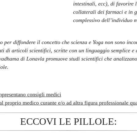
intestinali, ecc), di favorire 
collaterali dei farmaci e in 
complessivo dell’individuo m
o per diffondere il concetto che scienza e Yoga non sono inco
nti di articoli scientifici, scritte con un linguaggio semplice
yadhama di Lonavla promuove studi scientifici che analizzano l
lole.
ppresentano consigli medici
l proprio medico curante e/o ad altra figura professionale qua
ECCOVI LE PILLOLE: