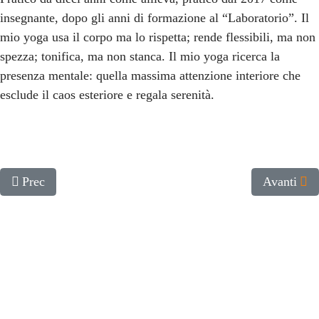
insegnante, dopo gli anni di formazione al “Laboratorio”. Il
mio yoga usa il corpo ma lo rispetta; rende flessibili, ma non
spezza; tonifica, ma non stanca. Il mio yoga ricerca la
presenza mentale: quella massima attenzione interiore che
esclude il caos esteriore e regala serenità.
Articolo precedente: Giorgia Pia
Articolo su
Prec
Avanti